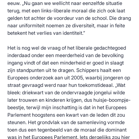
eeuw. „Nu gaan we wellicht naar eenzelfde situatie
terug, met een links-liberale moraal die zich ook laat
gelden tot achter de voordeur van de school. Die drang
naar uniformiteit noemen ze diversiteit, maar in feite
betekent het verlies van identiteit.”
Het is nog wel de vraag of het liberale gedachtegoed
inderdaad onder een meerderheid van de bevolking
ingang vindt of dat een minderheid er goed in slaagt
zijn standpunten uit te dragen. Schippers haalt een
Europees onderzoek aan uit 2005, waarbij jongeren op
straat gevraagd werd naar hun toekomstideaal. „Wat
bleek: driekwart van de ondervraagde jongelui wilde
later trouwen en kinderen krijgen, dus huisje-boompje-
beestje, terwijl mijn inschatting is dat in het Europees
Parlement hoogstens een kwart van de leden dit zou
steunen. Het grondvlak van de samenleving vormde
toen dus een tegenbeeld van de moraal die dominant
was in het Europees Parlement. Iets dergelijks zou hier