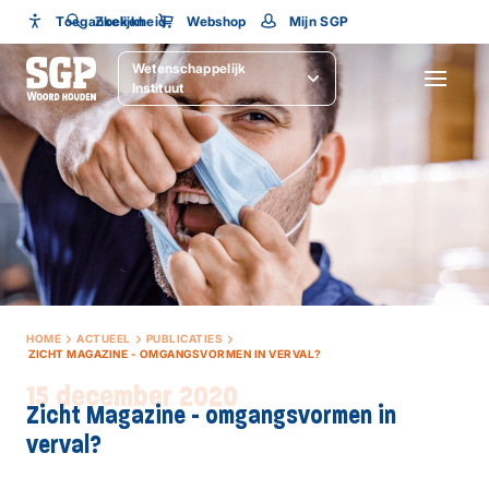
Toegankelijkheid
Toegankelijkheid
Zoeken
Webshop
Mijn SGP
Wetenschappelijk
Lettergrootte
SLUITEN
Instituut
HOME
ACTUEEL
PUBLICATIES
ZICHT MAGAZINE - OMGANGSVORMEN IN VERVAL?
15 december 2020
Zicht Magazine - omgangsvormen in
verval?