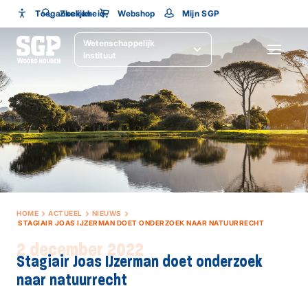
Toegankelijkheid
Toegankelijkheid
Zoeken
Webshop
Mijn SGP
Wetenschappelijk
Lettergrootte
SLUITEN
Instituut
HOME
ACTUEEL
NIEUWS
STAGIAIR JOAS IJZERMAN DOET ONDERZOEK NAAR NATUURRECHT
2 december 2022
Stagiair Joas IJzerman doet onderzoek
naar natuurrecht