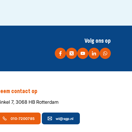
Volg ons op
eem contact op
inkel 7, 3068 HB Rotterdam
010-7200785
wi@sgp.nl