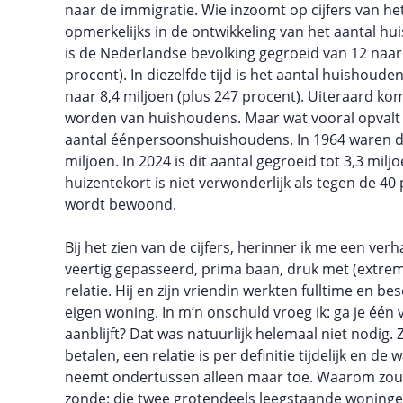
naar de immigratie. Wie inzoomt op cijfers van het
opmerkelijks in de ontwikkeling van het aantal huis
is de Nederlandse bevolking gegroeid van 12 naar 
procent). In diezelfde tijd is het aantal huishoude
naar 8,4 miljoen (plus 247 procent). Uiteraard kom
worden van huishoudens. Maar wat vooral opvalt 
aantal éénpersoonshuishoudens. In 1964 waren d
miljoen. In 2024 is dit aantal gegroeid tot 3,3 milj
huizentekort is niet verwonderlijk als tegen de 4
wordt bewoond.
Bij het zien van de cijfers, herinner ik me een ver
veertig gepasseerd, prima baan, druk met (extre
relatie. Hij en zijn vriendin werkten fulltime en b
eigen woning. In m’n onschuld vroeg ik: ga je één
aanblijft? Dat was natuurlijk helemaal niet nodig.
betalen, een relatie is per definitie tijdelijk en 
neemt ondertussen alleen maar toe. Waarom zou 
zonde: die twee grotendeels leegstaande woninge