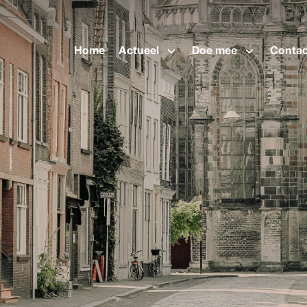
Home
Actueel
Doe mee
Contac