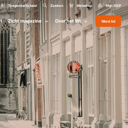
Toegankelijkheid
Zoeken
Webshop
Mijn SGP
Toegankelijkheid
t
Zicht magazine
Over het WI
Word lid
Lettergrootte