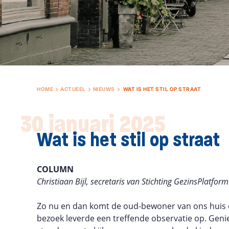
HOME
ACTUEEL
NIEUWS
WAT IS HET STIL OP STRAAT
30 januari 2025
Wat is het stil op straat
COLUMN
Christiaan Bijl, secretaris van Stichting GezinsPlatfo
Zo nu en dan komt de oud-bewoner van ons huis e
bezoek leverde een treffende observatie op. Geni