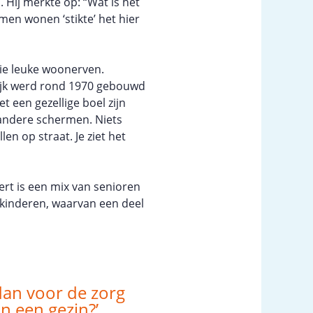
 Hij merkte op: “Wat is het
wamen wonen ‘stikte’ het hier
ie leuke woonerven.
ijk werd rond 1970 gebouwd
 een gezellige boel zijn
andere schermen. Niets
en op straat. Je ziet het
ert is een mix van senioren
kinderen, waarvan een deel
 dan voor de zorg
n een gezin?’