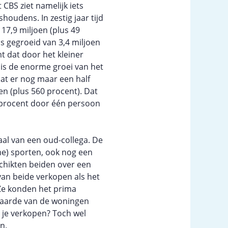
 CBS ziet namelijk iets
houdens. In zestig jaar tijd
17,9 miljoen (plus 49
ns gegroeid van 3,4 miljoen
t dat door het kleiner
is de enorme groei van het
at er nog maar een half
oen (plus 560 procent). Dat
0 procent door één persoon
haal van een oud-collega. De
me) sporten, ook nog een
eschikten beiden over een
 van beide verkopen als het
 Ze konden het prima
de waarde van de woningen
je verkopen? Toch wel
n.